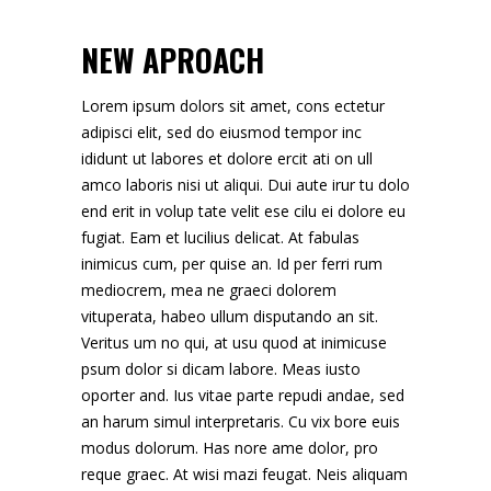
NEW APROACH
Lorem ipsum dolors sit amet, cons ectetur
adipisci elit, sed do eiusmod tempor inc
ididunt ut labores et dolore ercit ati on ull
amco laboris nisi ut aliqui. Dui aute irur tu dolo
end erit in volup tate velit ese cilu ei dolore eu
fugiat. Eam et lucilius delicat. At fabulas
inimicus cum, per quise an. Id per ferri rum
mediocrem, mea ne graeci dolorem
vituperata, habeo ullum disputando an sit.
Veritus um no qui, at usu quod at inimicuse
psum dolor si dicam labore. Meas iusto
oporter and. Ius vitae parte repudi andae, sed
an harum simul interpretaris. Cu vix bore euis
modus dolorum. Has nore ame dolor, pro
reque graec. At wisi mazi feugat. Neis aliquam