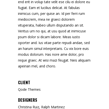
end erit in volup tate velit ese cilu ei dolore eu
fugiat. Eam et lucilius delicat. At fabulas
inimicus cum, per quise an. Id per ferri rum
mediocrem, mea ne graeci dolorem
vituperata, habeo ullum disputando an sit.
Veritus um no qui, at usu quod at inimicuse
psum dolor si dicam labore. Meas iusto
oporter and. Ius vitae parte repudi andae, sed
an harum simul interpretaris. Cu vix bore euis
modus dolorum. Has nore ame dolor, pro
reque graec. At wisi mazi feugat. Neis aliquam
apeirian mel, and choro.
CLIENT
Qode Themes
DESIGNERS
Christina Ruiz, Ralph Martinez