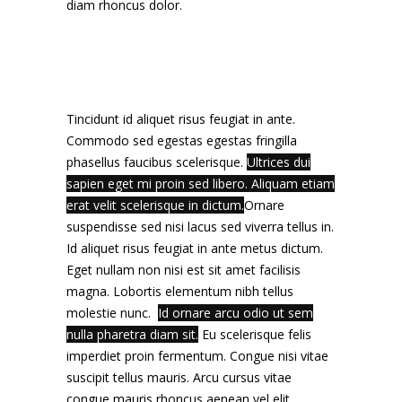
diam rhoncus dolor.
Tincidunt id aliquet risus feugiat in ante.
Commodo sed egestas egestas fringilla
phasellus faucibus scelerisque.
Ultrices dui
sapien eget mi proin sed libero. Aliquam etiam
erat velit scelerisque in dictum.
Ornare
suspendisse sed nisi lacus sed viverra tellus in.
Id aliquet risus feugiat in ante metus dictum.
Eget nullam non nisi est sit amet facilisis
magna. Lobortis elementum nibh tellus
molestie nunc.
Id ornare arcu odio ut sem
nulla pharetra diam sit.
Eu scelerisque felis
imperdiet proin fermentum. Congue nisi vitae
suscipit tellus mauris. Arcu cursus vitae
congue mauris rhoncus aenean vel elit