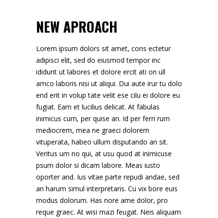
NEW APROACH
Lorem ipsum dolors sit amet, cons ectetur
adipisci elit, sed do eiusmod tempor inc
ididunt ut labores et dolore ercit ati on ull
amco laboris nisi ut aliqui. Dui aute irur tu dolo
end erit in volup tate velit ese cilu ei dolore eu
fugiat. Eam et lucilius delicat. At fabulas
inimicus cum, per quise an. Id per ferri rum
mediocrem, mea ne graeci dolorem
vituperata, habeo ullum disputando an sit.
Veritus um no qui, at usu quod at inimicuse
psum dolor si dicam labore. Meas iusto
oporter and. Ius vitae parte repudi andae, sed
an harum simul interpretaris. Cu vix bore euis
modus dolorum. Has nore ame dolor, pro
reque graec. At wisi mazi feugat. Neis aliquam