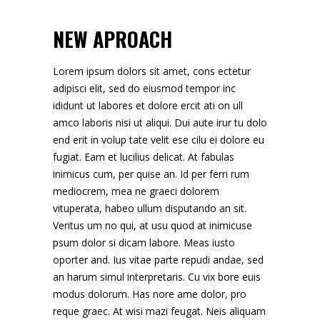
NEW APROACH
Lorem ipsum dolors sit amet, cons ectetur
adipisci elit, sed do eiusmod tempor inc
ididunt ut labores et dolore ercit ati on ull
amco laboris nisi ut aliqui. Dui aute irur tu dolo
end erit in volup tate velit ese cilu ei dolore eu
fugiat. Eam et lucilius delicat. At fabulas
inimicus cum, per quise an. Id per ferri rum
mediocrem, mea ne graeci dolorem
vituperata, habeo ullum disputando an sit.
Veritus um no qui, at usu quod at inimicuse
psum dolor si dicam labore. Meas iusto
oporter and. Ius vitae parte repudi andae, sed
an harum simul interpretaris. Cu vix bore euis
modus dolorum. Has nore ame dolor, pro
reque graec. At wisi mazi feugat. Neis aliquam