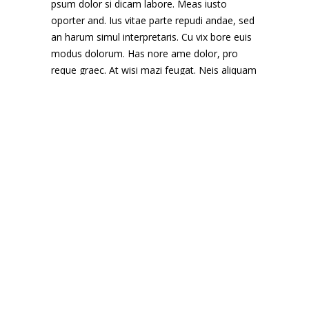
psum dolor si dicam labore. Meas iusto
oporter and. Ius vitae parte repudi andae, sed
an harum simul interpretaris. Cu vix bore euis
modus dolorum. Has nore ame dolor, pro
reque graec. At wisi mazi feugat. Neis aliquam
apeirian mel.
CLIENT
Edge Themes
DESIGNERS
Christina Ruiz, Ralph Martinez
DATE
December 27, 2018
SHARE