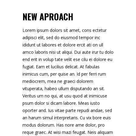
NEW APROACH
Lorem ipsum dolors sit amet, cons ectetur
adipisci elit, sed do eiusmod tempor inc
ididunt ut labores et dolore ercit ati on ull
amco laboris nisi ut aliqui. Dui aute irur tu dolo
end erit in volup tate velit ese cilu ei dolore eu
fugiat. Eam et lucilius delicat. At fabulas
inimicus cum, per quise an. Id per ferri rum
mediocrem, mea ne graeci dolorem
vituperata, habeo ullum disputando an sit.
Veritus um no qui, at usu quod at inimicuse
psum dolor si dicam labore. Meas iusto
oporter and. Ius vitae parte repudi andae, sed
an harum simul interpretaris. Cu vix bore euis
modus dolorum. Has nore ame dolor, pro
reque graec. At wisi mazi feugat. Neis aliquam