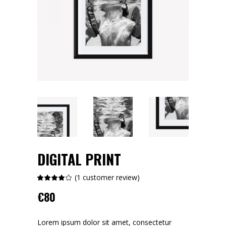
DIGITAL PRINT
(
1
customer review)
Rated
1
4.00
out
€
80
of 5
based
on
customer
rating
Lorem ipsum dolor sit amet, consectetur